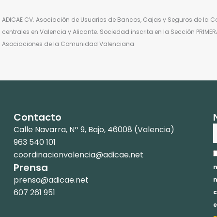
ADICAE CV. Asociación de Usuarios de Bancos, Cajas y Seguros de la 
centrales en Valencia y Alicante. Sociedad inscrita en la Sección PRIME
Asociaciones de la Comunidad Valenciana
Contacto
Calle Navarra, Nº 9, Bajo, 46008 (Valencia)
963 540 101
A
coordinacionvalencia@adicae.net​
p
Prensa
n
prensa@adicae.net
n
607 261 951
c
e