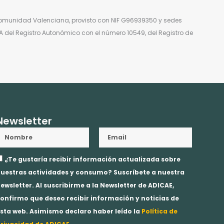
Comunidad Valenciana, provisto con NIF G96939350 y sedes
RA del Registro Autonómico con el número 10549, del Registro de
Newsletter
Nombre
Email
ceptación
¿Te gustaría recibir información actualizada sobre
rivacidad
uestras actividades y consumo? Suscríbete a nuestra
ewsletter. Al suscribirme a la Newsletter de ADICAE,
onfirmo que deseo recibir información y noticias de
sta web. Asimismo declaro haber leído la
Política de