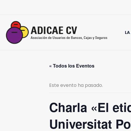
Ir
al
contenido
LA
« Todos los Eventos
Este evento ha pasado.
Charla «El et
Universitat P