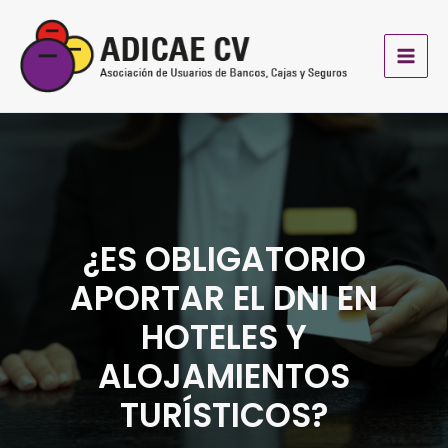
Ir
al
contenido
¿ES OBLIGATORIO
APORTAR EL DNI EN
HOTELES Y
ALOJAMIENTOS
TURÍSTICOS?