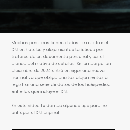
Muchas personas tienen dudas de mostrar el
DNI en hoteles y alojamientos turísticos por
tratarse de un documento personal y ser el
blanco del motivo de estafas. Sin embargo, en
diciembre de 2024 entró en vigor una nueva
normativa que obliga a estos alojamientos a
registrar una serie de datos de los huéspedes,
entre los que incluye el DNI.
En este vídeo te damos algunos tips para no
entregar el DNI original.