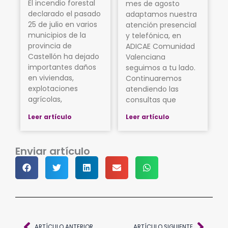
El incendio forestal
mes de agosto
declarado el pasado
adaptamos nuestra
25 de julio en varios
atención presencial
municipios de la
y telefónica, en
provincia de
ADICAE Comunidad
Castellón ha dejado
Valenciana
importantes daños
seguimos a tu lado.
en viviendas,
Continuaremos
explotaciones
atendiendo las
agrícolas,
consultas que
Leer artículo
Leer artículo
Enviar artículo
Ant
Sigu
ARTÍCULO ANTERIOR
ARTÍCULO SIGUIENTE