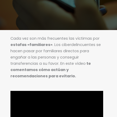
Cada vez son más frecuentes las víctimas por
estafas «familiares»
. Los ciberdelincuentes se
hacen pasar por familiares directos para
engañar a las personas y conseguir
transferencias a su favor. En este vídeo
te
comentamos cómo actúan y
recomendaciones para evitarlo.