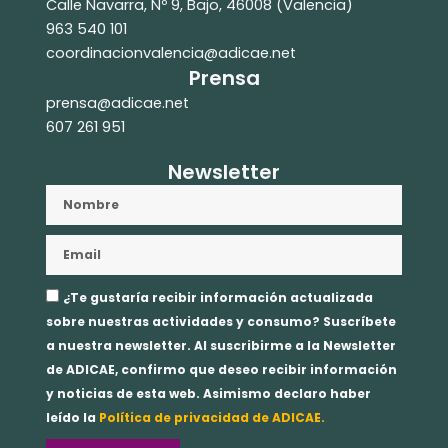
Calle Navarra, Nº 9, Bajo, 46008 (Valencia)
963 540 101
coordinacionvalencia@adicae.net​
Prensa
prensa@adicae.net
607 261 951
Newsletter
Nombre
Email
Aceptación
¿Te gustaría recibir información actualizada
privacidad
sobre nuestras actividades y consumo? Suscríbete
a nuestra newsletter. Al suscribirme a la Newsletter
de ADICAE, confirmo que deseo recibir información
y noticias de esta web. Asimismo declaro haber
leído la
Política de privacidad de ADICAE.