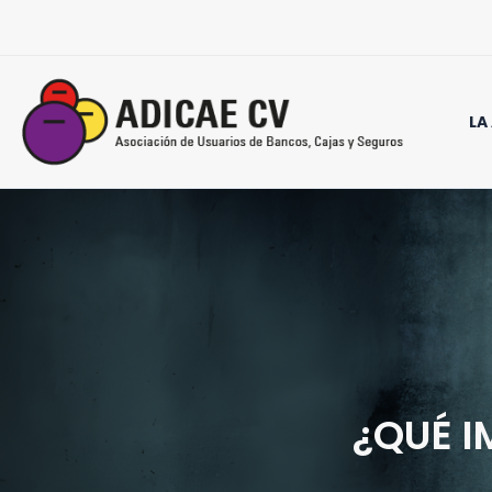
Ir
al
contenido
LA
¿QUÉ I